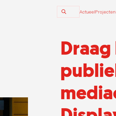
Actueel
Projecten
Draag 
publi
mediac
Displa