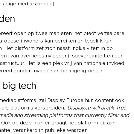
huidige media-aanbod).
rden
reert open op twee manieren: het biedt vertaalbare
 Europese inwoners kan bereiken en tegelijk kan
 Het platform zet zich naast inclusiviteit in op
 vrij van overheidsinvloeden), soevereiniteit en een
astructuur. Het is een plek vrij van nationale invloed,
reert zonder invloed van belangengroepen.
big tech
mediaplatforms, zal Display Europe hun content ook
iale platforms verspreiden: ‘
Display.eu will break-free
media and streaming platforms that currently filter and
’ Ook op deze manier draagt het platform bij aan
tie, verankerd in publieke waarden.