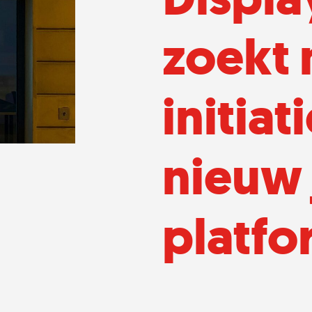
zoekt 
initia
nieuw 
platfo