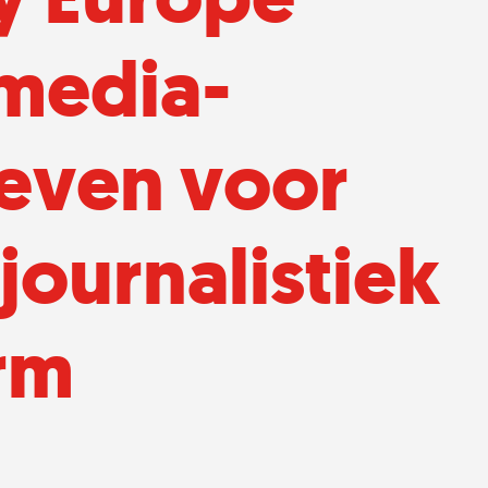
media-
tieven voor
journalistiek
rm