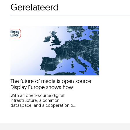
Gerelateerd
The future of media is open source:
Display Europe shows how
With an open-source digital
infrastructure, a common
dataspace, and a cooperation of
50 media partners, this
progressive platform is…