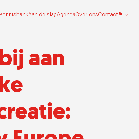
Kennisbank
Aan de slag
Agenda
Over ons
Contact
⚑
bij aan
eke
reatie:
y Europe