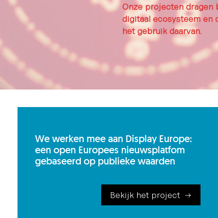
Onze projecten dragen b
digitaal ecosysteem en d
het gebruik daarvan.
We werken mee aan Display Europe:
een open Europees nieuwsplatfom
gebaseerd op publieke waarden
Bekijk het project