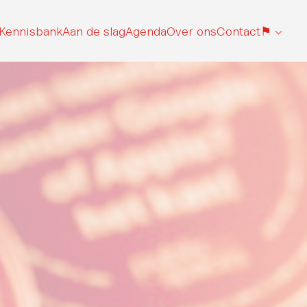
Kennisbank
Aan de slag
Agenda
Over ons
Contact
⚑