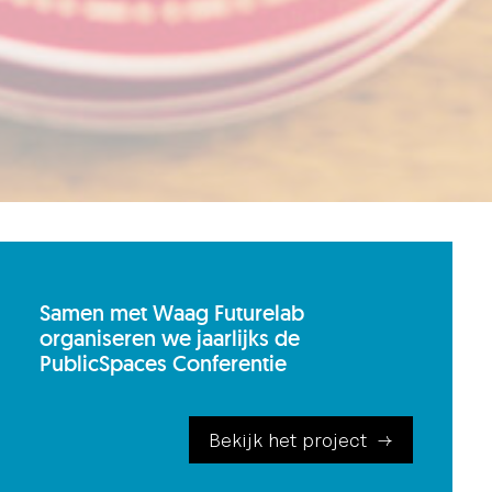
Samen met Waag Futurelab
organiseren we jaarlijks de
PublicSpaces Conferentie
Bekijk het project