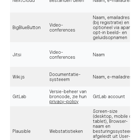
NextCloud
Bestanden delen
Naam, e-mailadres
Naam, emailadres
(bij registratie) en
Video-
BigBlueButton
optioneel via aparte
conferences
opt-in beeld- en
geluidsopnamen
Video-
Jitsi
Naam
conferences
Documentatie-
Wiki.js
Naam, e-mailadres
systeeem
Versie-beheer van
GitLab
broncode, zie hun
GitLab account
privacy-policy
Screen-size
(desktop, mobile of
tablet), Browser-
naam en
Plausible
Webstatistieken
besturingssysteem
afgeleidt uit User-