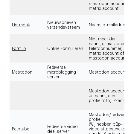
mastodon account,
matrix account
Nieuwsbrieven
Listmonk
Naam, e-mailadres
verzendsysteem
Niet meer dan
naam, e-mailadres,
Form.io
Online Formulieren
telefoonnummer,
matrix account of
mastodon account.
Fediverse
Mastodon
microblogging
Mastodon account
server
Mastodon account,
Je naam, een
profielfoto, IP-adres
Mastodon/fediverse
profiel.
(Wij hebben p2p-
Fediverse video
Peertube
video uitgeschakeld
deel server
om de IP-adressen