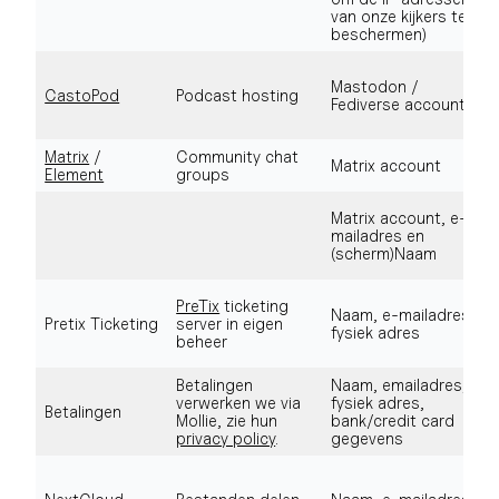
van onze kijkers te
beschermen)
Mastodon /
CastoPod
Podcast hosting
Fediverse account
Matrix
/
Community chat
Matrix account
Element
groups
Matrix account, e-
mailadres en
(scherm)Naam
PreTix
ticketing
Naam, e-mailadres,
Pretix Ticketing
server in eigen
fysiek adres
beheer
Betalingen
Naam, emailadres,
verwerken we via
fysiek adres,
Betalingen
Mollie, zie hun
bank/credit card
privacy policy
.
gegevens