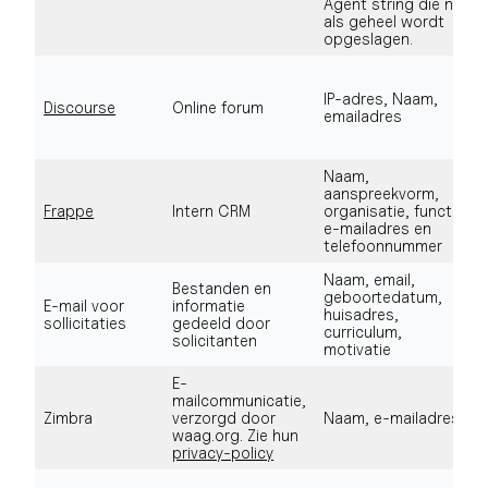
Agent string die niet
als geheel wordt
opgeslagen.
IP-adres, Naam,
Discourse
Online forum
emailadres
Naam,
aanspreekvorm,
Frappe
Intern CRM
organisatie, functie,
e-mailadres en
telefoonnummer
Naam, email,
Bestanden en
geboortedatum,
E-mail voor
informatie
huisadres,
sollicitaties
gedeeld door
curriculum,
solicitanten
motivatie
E-
mailcommunicatie,
Zimbra
verzorgd door
Naam, e-mailadres
waag.org. Zie hun
privacy-policy