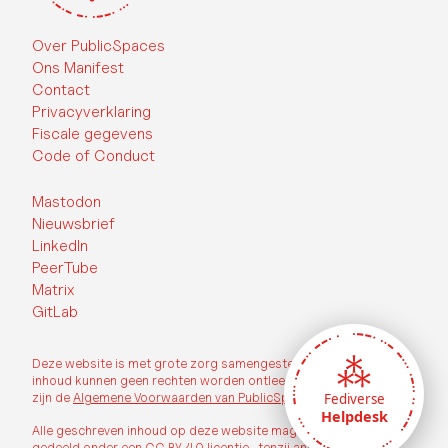
Over PublicSpaces
Ons Manifest
Contact
Privacyverklaring
Fiscale gegevens
Code of Conduct
Mastodon
Nieuwsbrief
LinkedIn
PeerTube
Matrix
GitLab
Deze website is met grote zorg samengesteld, echter aan de
inhoud kunnen geen rechten worden ontleend. Op deze website
zijn de
Algemene Voorwaarden van PublicSpaces
van toepassing.
Fediverse
Helpdesk
Alle geschreven inhoud op deze website mag vrij worden
gedeeld onder een
CC BY 4.0 licentie.
, tenzij anders vermeld.