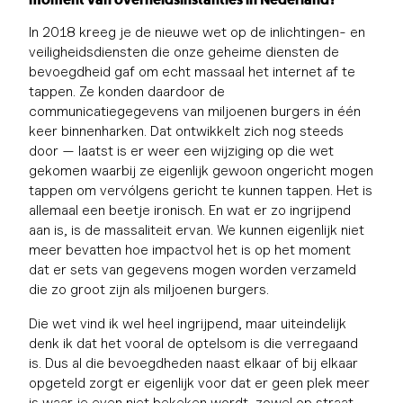
In 2018 kreeg je de nieuwe wet op de inlichtingen- en
veiligheidsdiensten die onze geheime diensten de
bevoegdheid gaf om echt massaal het internet af te
tappen. Ze konden daardoor de
communicatiegegevens van miljoenen burgers in één
keer binnenharken. Dat ontwikkelt zich nog steeds
door — laatst is er weer een wijziging op die wet
gekomen waarbij ze eigenlijk gewoon ongericht mogen
tappen om vervólgens gericht te kunnen tappen. Het is
allemaal een beetje ironisch. En wat er zo ingrijpend
aan is, is de massaliteit ervan. We kunnen eigenlijk niet
meer bevatten hoe impactvol het is op het moment
dat er sets van gegevens mogen worden verzameld
die zo groot zijn als miljoenen burgers.
Die wet vind ik wel heel ingrijpend, maar uiteindelijk
denk ik dat het vooral de optelsom is die verregaand
is. Dus al die bevoegdheden naast elkaar of bij elkaar
opgeteld zorgt er eigenlijk voor dat er geen plek meer
is waar je even niet bekeken wordt, zowel op straat