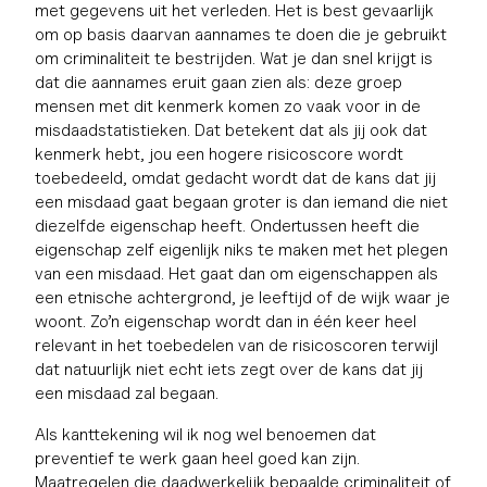
met gegevens uit het verleden. Het is best gevaarlijk
om op basis daarvan aannames te doen die je gebruikt
om criminaliteit te bestrijden. Wat je dan snel krijgt is
dat die aannames eruit gaan zien als: deze groep
mensen met dit kenmerk komen zo vaak voor in de
misdaadstatistieken. Dat betekent dat als jij ook dat
kenmerk hebt, jou een hogere risicoscore wordt
toebedeeld, omdat gedacht wordt dat de kans dat jij
een misdaad gaat begaan groter is dan iemand die niet
diezelfde eigenschap heeft. Ondertussen heeft die
eigenschap zelf eigenlijk niks te maken met het plegen
van een misdaad. Het gaat dan om eigenschappen als
een etnische achtergrond, je leeftijd of de wijk waar je
woont. Zo’n eigenschap wordt dan in één keer heel
relevant in het toebedelen van de risicoscoren terwijl
dat natuurlijk niet echt iets zegt over de kans dat jij
een misdaad zal begaan.
Als kanttekening wil ik nog wel benoemen dat
preventief te werk gaan heel goed kan zijn.
Maatregelen die daadwerkelijk bepaalde criminaliteit of