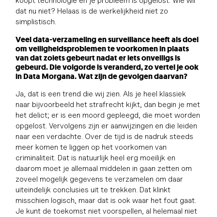
koopt technologie en je probleem is opgelost. Wie wil
dat nu niet? Helaas is de werkelijkheid niet zo
simplistisch.
Veel data-verzameling en surveillance heeft als doel
om veiligheidsproblemen te voorkomen in plaats
van dat zoiets gebeurt nadat er iets onveiligs is
gebeurd. Die volgorde is veranderd
, zo vertel je ook
in Data Morgana
. Wat zijn de gevolgen daarvan?
Ja, dat is een trend die wij zien. Als je heel klassiek
naar bijvoorbeeld het strafrecht kijkt, dan begin je met
het delict; er is een moord gepleegd, die moet worden
opgelost. Vervolgens zijn er aanwijzingen en die leiden
naar een verdachte. Over de tijd is de nadruk steeds
meer komen te liggen op het voorkomen van
criminaliteit. Dat is natuurlijk heel erg moeilijk en
daarom moet je allemaal middelen in gaan zetten om
zoveel mogelijk gegevens te verzamelen om daar
uiteindelijk conclusies uit te trekken. Dat klinkt
misschien logisch, maar dat is ook waar het fout gaat.
Je kunt de toekomst niet voorspellen, al helemaal niet