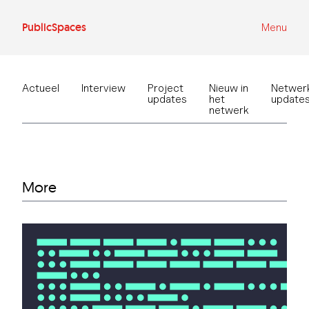
Ga
naar
de
PublicSpaces
Menu
inhoud
Actueel
Interview
Project
Nieuw in
Netwer
updates
het
update
netwerk
More