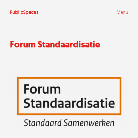
Ga
naar
de
PublicSpaces
Menu
inhoud
Forum Standaardisatie