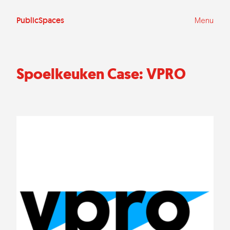
Ga
naar
de
PublicSpaces
Menu
inhoud
Spoelkeuken Case: VPRO