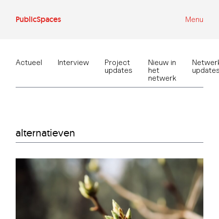
Ga
naar
de
PublicSpaces
Menu
inhoud
Actueel
Interview
Project
Nieuw in
Netwer
updates
het
update
netwerk
alternatieven