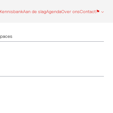
Kennisbank
Aan de slag
Agenda
Over ons
Contact
⚑
Spaces