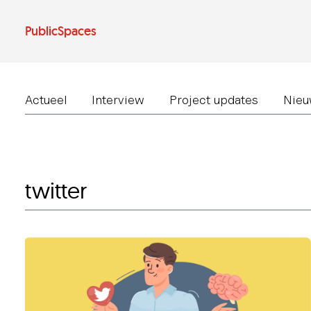
Ga
naar
de
PublicSpaces
inhoud
Actueel
Interview
Project updates
Nieu
twitter