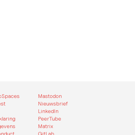
icSpaces
Mastodon
st
Nieuwsbrief
LinkedIn
klaring
PeerTube
gevens
Matrix
onduct
GitLab