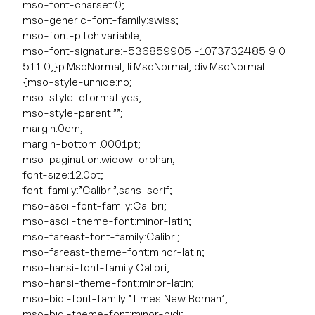
mso-font-charset:0;
mso-generic-font-family:swiss;
mso-font-pitch:variable;
mso-font-signature:-536859905 -1073732485 9 0
511 0;}p.MsoNormal, li.MsoNormal, div.MsoNormal
{mso-style-unhide:no;
mso-style-qformat:yes;
mso-style-parent:””;
margin:0cm;
margin-bottom:.0001pt;
mso-pagination:widow-orphan;
font-size:12.0pt;
font-family:”Calibri”,sans-serif;
mso-ascii-font-family:Calibri;
mso-ascii-theme-font:minor-latin;
mso-fareast-font-family:Calibri;
mso-fareast-theme-font:minor-latin;
mso-hansi-font-family:Calibri;
mso-hansi-theme-font:minor-latin;
mso-bidi-font-family:”Times New Roman”;
mso-bidi-theme-font:minor-bidi;