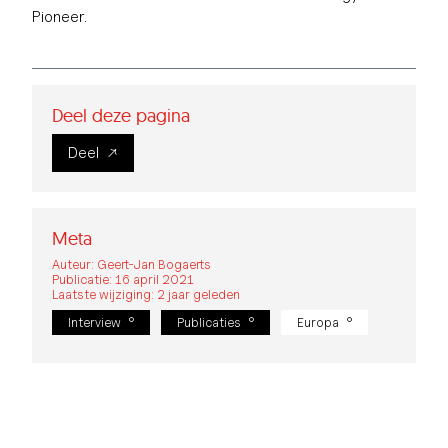
Pioneer.
Deel deze pagina
Deel
Meta
Auteur: Geert-Jan Bogaerts
Publicatie: 16 april 2021
Laatste wijziging: 2 jaar geleden
Interview
Publicaties
Europa