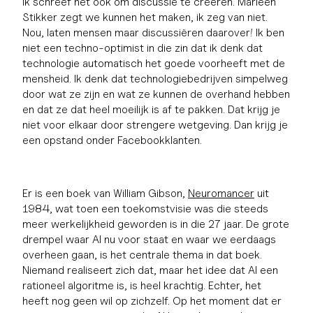
Ik schreef het ook om discussie te creëren. Marleen
Stikker zegt we kunnen het maken, ik zeg van niet.
Nou, laten mensen maar discussiëren daarover! Ik ben
niet een techno-optimist in die zin dat ik denk dat
technologie automatisch het goede voorheeft met de
mensheid. Ik denk dat technologiebedrijven simpelweg
door wat ze zijn en wat ze kunnen de overhand hebben
en dat ze dat heel moeilijk is af te pakken. Dat krijg je
niet voor elkaar door strengere wetgeving. Dan krijg je
een opstand onder Facebookklanten.
Er is een boek van William Gibson,
Neuromancer
uit
1984, wat toen een toekomstvisie was die steeds
meer werkelijkheid geworden is in die 27 jaar. De grote
drempel waar AI nu voor staat en waar we eerdaags
overheen gaan, is het centrale thema in dat boek.
Niemand realiseert zich dat, maar het idee dat AI een
rationeel algoritme is, is heel krachtig. Echter, het
heeft nog geen wil op zichzelf. Op het moment dat er