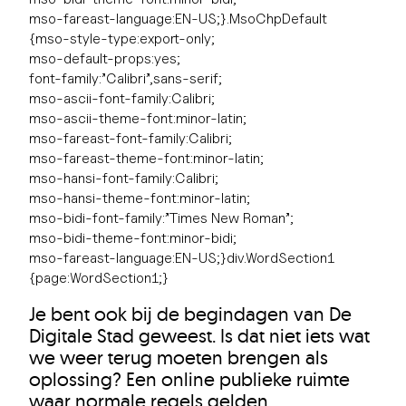
mso-fareast-language:EN-US;}.MsoChpDefault
{mso-style-type:export-only;
mso-default-props:yes;
font-family:”Calibri”,sans-serif;
mso-ascii-font-family:Calibri;
mso-ascii-theme-font:minor-latin;
mso-fareast-font-family:Calibri;
mso-fareast-theme-font:minor-latin;
mso-hansi-font-family:Calibri;
mso-hansi-theme-font:minor-latin;
mso-bidi-font-family:”Times New Roman”;
mso-bidi-theme-font:minor-bidi;
mso-fareast-language:EN-US;}div.WordSection1
{page:WordSection1;}
Je bent ook bij de begindagen van De
Digitale Stad geweest. Is dat niet iets wat
we weer terug moeten brengen als
oplossing? Een online publieke ruimte
waar normale regels gelden.