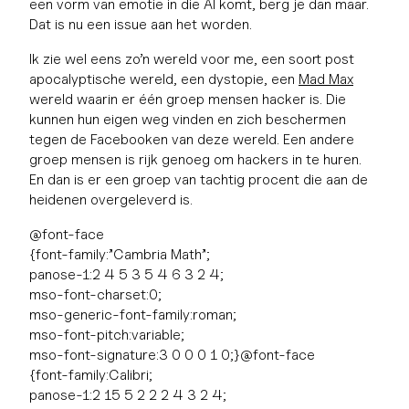
een vorm van emotie in die AI komt, berg je dan maar.
Dat is nu een issue aan het worden.
Ik zie wel eens zo’n wereld voor me, een soort post
apocalyptische wereld, een dystopie, een
Mad Max
wereld waarin er één groep mensen hacker is. Die
kunnen hun eigen weg vinden en zich beschermen
tegen de Facebooken van deze wereld. Een andere
groep mensen is rijk genoeg om hackers in te huren.
En dan is er een groep van tachtig procent die aan de
heidenen overgeleverd is.
@font-face
{font-family:”Cambria Math”;
panose-1:2 4 5 3 5 4 6 3 2 4;
mso-font-charset:0;
mso-generic-font-family:roman;
mso-font-pitch:variable;
mso-font-signature:3 0 0 0 1 0;}@font-face
{font-family:Calibri;
panose-1:2 15 5 2 2 2 4 3 2 4;