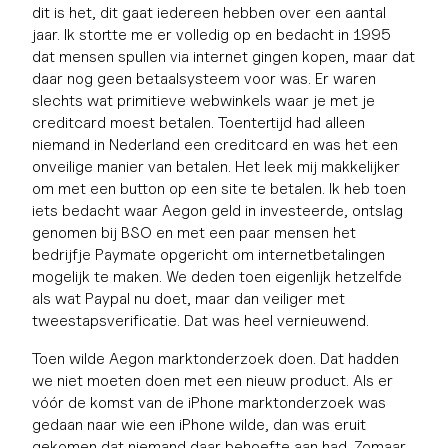
dit is het, dit gaat iedereen hebben over een aantal
jaar. Ik stortte me er volledig op en bedacht in 1995
dat mensen spullen via internet gingen kopen, maar dat
daar nog geen betaalsysteem voor was. Er waren
slechts wat primitieve webwinkels waar je met je
creditcard moest betalen. Toentertijd had alleen
niemand in Nederland een creditcard en was het een
onveilige manier van betalen. Het leek mij makkelijker
om met een button op een site te betalen. Ik heb toen
iets bedacht waar Aegon geld in investeerde, ontslag
genomen bij BSO en met een paar mensen het
bedrijfje Paymate opgericht om internetbetalingen
mogelijk te maken. We deden toen eigenlijk hetzelfde
als wat Paypal nu doet, maar dan veiliger met
tweestapsverificatie. Dat was heel vernieuwend.
Toen wilde Aegon marktonderzoek doen. Dat hadden
we niet moeten doen met een nieuw product. Als er
vóór de komst van de iPhone marktonderzoek was
gedaan naar wie een iPhone wilde, dan was eruit
gekomen dat niemand daar behoefte aan had. Zomaar