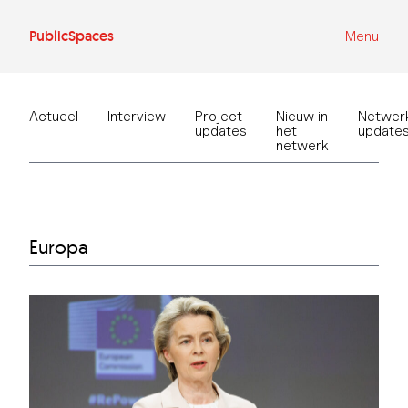
Ga
naar
de
PublicSpaces
Menu
inhoud
Actueel
Interview
Project
Nieuw in
Netwer
updates
het
update
netwerk
Europa