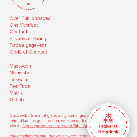
Over PublicSpaces
Ons Manifest
Contact
Privacyverklaring
Fiscale gegevens
Code of Conduct
Mastodon
Nieuwsbrief
LinkedIn
PeerTube
Matrix
GitLab
Deze website is met grote zorg samengesteld, echter aan de
inhoud kunnen geen rechten worden ontleend. Op deze website
zijn de
Algemene Voorwaarden van PublicSpaces
van toepassing.
Fediverse
Helpdesk
Alle geschreven inhoud op deze website mag vrij worden