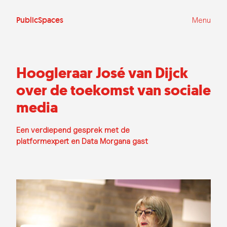
Ga
naar
de
PublicSpaces
Menu
inhoud
Hoogleraar José van Dijck
over de toekomst van sociale
media
Een verdiepend gesprek met de
platformexpert en Data Morgana gast