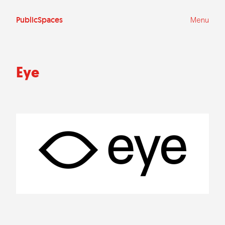
Ga
naar
de
PublicSpaces
Menu
inhoud
Eye