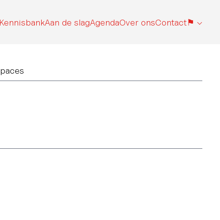
Kennisbank
Aan de slag
Agenda
Over ons
Contact
⚑
Spaces