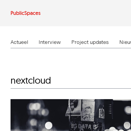
Ga
naar
de
PublicSpaces
inhoud
Actueel
Interview
Project updates
Nieu
nextcloud