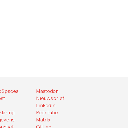
icSpaces
Mastodon
st
Nieuwsbrief
LinkedIn
klaring
PeerTube
gevens
Matrix
onduct
GitLab