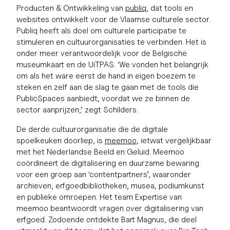
Producten & Ontwikkeling van
publiq
, dat tools en
websites ontwikkelt voor de Vlaamse culturele sector.
Publiq heeft als doel om culturele participatie te
stimuleren en cultuurorganisaties te verbinden. Het is
onder meer verantwoordelijk voor de Belgische
museumkaart en de UiTPAS. ‘We vonden het belangrijk
om als het ware eerst de hand in eigen boezem te
steken en zelf aan de slag te gaan met de tools die
PublicSpaces aanbiedt, voordat we ze binnen de
sector aanprijzen,’ zegt Schilders.
De derde cultuurorganisatie die de digitale
spoelkeuken doorliep, is
meemoo
, ietwat vergelijkbaar
met het Nederlandse Beeld en Geluid. Meemoo
coördineert de digitalisering en duurzame bewaring
voor een groep aan ‘contentpartners’, waaronder
archieven, erfgoedbibliotheken, musea, podiumkunst
en publieke omroepen. Het team Expertise van
meemoo beantwoordt vragen over digitalisering van
erfgoed. Zodoende ontdekte Bart Magnus, die deel