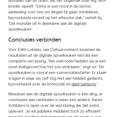
uitmaakt van dit team, dat het ongemak over Big Tech
breder speelt. ‘Soms is een nood in de sector
aanleiding voor ons om dingen te gaan ontdekken,
bijvoorbeeld recent op het ethische vlak,’ vertelt hij.
‘Dat mondde uit in deelname aan de digitale
spoelkeuken’.
Conclusies verbinden
Voor Edith Leblanc van Cultuurconnect kwamen de
resultaten uit de digitale spoelkeuken niet als een
complete verrassing. ‘Van veel tools hadden wij al een
soort buikgevoel hoe het zou uitdraaien,’ zegt ze. ‘De
spoelkeuken is vooral een conversatiestarter. Er staan
vragen in waar wij zelf nog niet aan hadden gedacht,
bijvoorbeeld over de broncode en
dark patterns
.’
Meedoen aan de digitale spoelkeuken is één ding, er
conclusies aan verbinden is weer een andere. Karen
Schilders is open over de worsteling die dat soms
oplevert. ‘Je wil publieke middelen toch zo efficiënt
mogelijk inzetten. Het migreren van alle tools is een