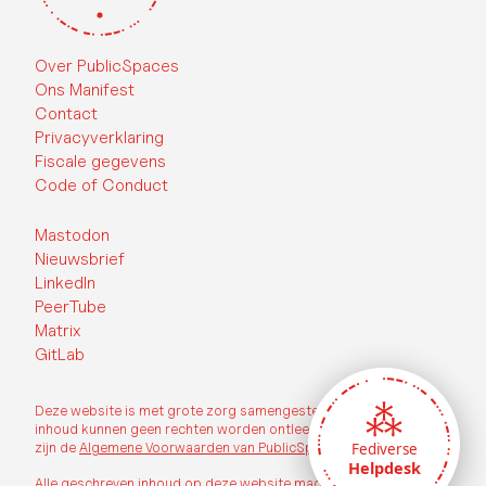
Over PublicSpaces
Ons Manifest
Contact
Privacyverklaring
Fiscale gegevens
Code of Conduct
Mastodon
Nieuwsbrief
LinkedIn
PeerTube
Matrix
GitLab
Deze website is met grote zorg samengesteld, echter aan de
inhoud kunnen geen rechten worden ontleend. Op deze website
zijn de
Algemene Voorwaarden van PublicSpaces
van toepassing.
Fediverse
Helpdesk
Alle geschreven inhoud op deze website mag vrij worden