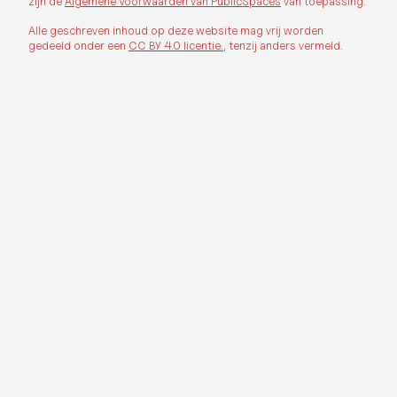
zijn de
Algemene Voorwaarden van PublicSpaces
van toepassing.
Alle geschreven inhoud op deze website mag vrij worden
gedeeld onder een
CC BY 4.0 licentie.
, tenzij anders vermeld.