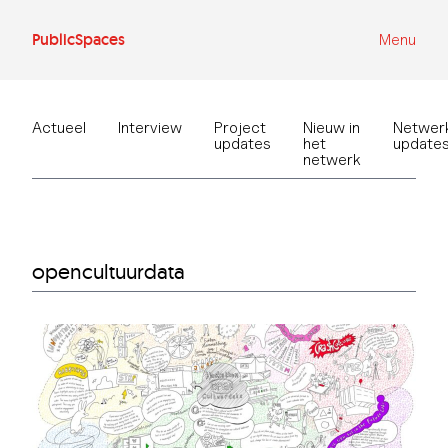
Ga
naar
de
PublicSpaces
Menu
inhoud
Actueel
Interview
Project
Nieuw in
Netwer
updates
het
update
netwerk
opencultuurdata